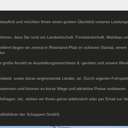
netauftritt und möchten Ihnen einen groben Überblick unseres Leistu
nehmen, dass Sie rund um Landwirtschaft, Forstwirstschaft, Weinbau 
entfernt liegen wir zentral in Rheinland-Pfalz im schönen Glantal, eine
ur.
e große Anzahl an Ausstellungsmaschinen & -geräten und unsere Werkst
andweit, sowie daran angrenzende Länder, an. Durch eigenen Fuhrpar
zusammen und können so kurze Wege und attraktive Preise realisieren.
fragen, etc. stehen wir Ihnen gerne telefonisch oder per Email zur Ve
häftsführer der Schappert GmbH)